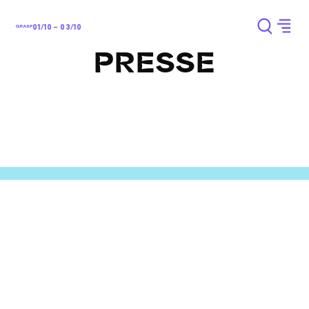
01/10 – 03/10
PRESSE
Kontakt os vedrørende interviews eller andre
redaktionelle spørgsmål:
E-mail:
press@roskilde-festival.dk