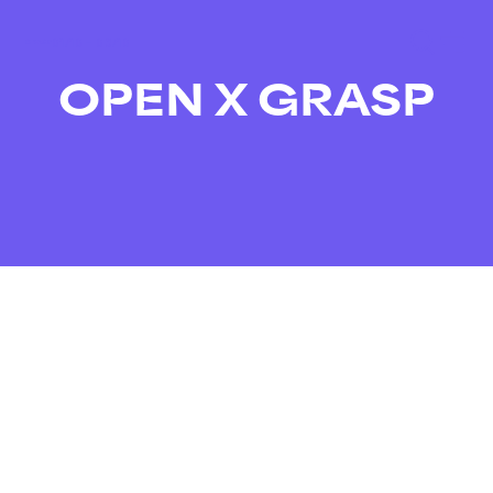
01/10 – 03/10
OPEN X GRASP
Få inspiration og ny viden sammen med OpEn –
Udenrigsministeriets Oplysnings- og
Engagementspulje til GRASP 2025.